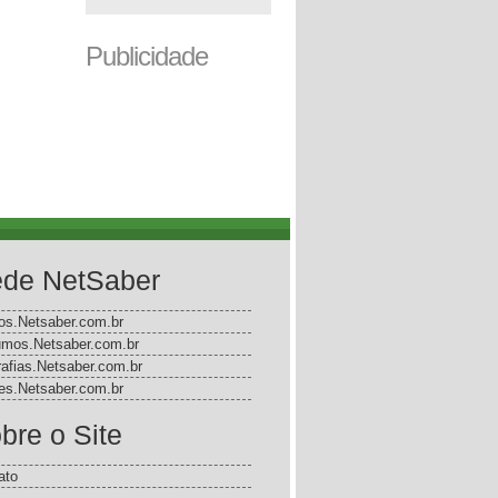
Publicidade
de NetSaber
gos.Netsaber.com.br
mos.Netsaber.com.br
rafias.Netsaber.com.br
s.Netsaber.com.br
bre o Site
ato