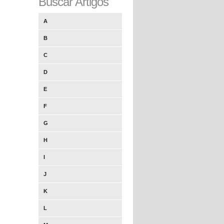
Buscar Artigos
A
B
C
D
E
F
G
H
I
J
K
L