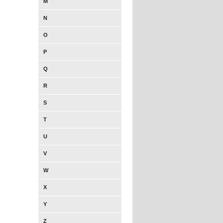
M
N
O
P
Q
R
S
T
U
V
W
X
Y
Z