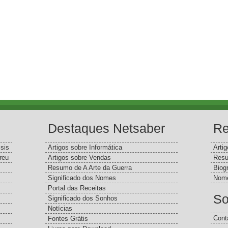
Destaques Netsaber
Re
sis
Artigos sobre Informática
Arti
reu
Artigos sobre Vendas
Resu
Resumo de A Arte da Guerra
Biog
Significado dos Nomes
Nome
Portal das Receitas
So
Significado dos Sonhos
Notícias
Cont
Fontes Grátis