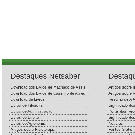
Destaques Netsaber
Destaq
Download dos Livros de Machado de Assis
Artigos sobre I
Download dos Livros de Casimiro de Abreu
Artigos sobre 
Download de Livros
Resumo de A A
Livros de Filosofia
Significado d
Livros de Administração
Portal das Rec
Livros de Direito
Significado do
Livros de Agronomia
Notícias
Artigos sobre Fisioterapia
Fontes Grátis