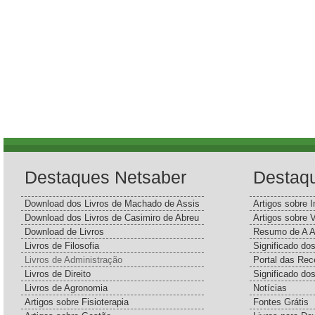
Destaques Netsaber
Destaq
Download dos Livros de Machado de Assis
Artigos sobre I
Download dos Livros de Casimiro de Abreu
Artigos sobre 
Download de Livros
Resumo de A A
Livros de Filosofia
Significado d
Livros de Administração
Portal das Rec
Livros de Direito
Significado do
Livros de Agronomia
Notícias
Artigos sobre Fisioterapia
Fontes Grátis