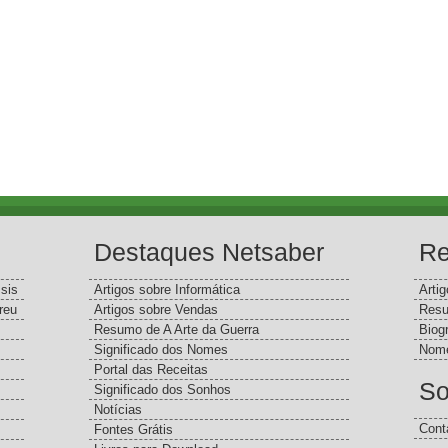
Destaques Netsaber
Re
sis
Artigos sobre Informática
Arti
reu
Artigos sobre Vendas
Resu
Resumo de A Arte da Guerra
Biog
Significado dos Nomes
Nome
Portal das Receitas
So
Significado dos Sonhos
Notícias
Cont
Fontes Grátis