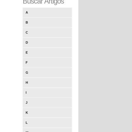
Buscar Artigos
A
B
C
D
E
F
G
H
I
J
K
L