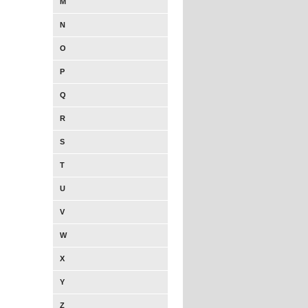
M
N
O
P
Q
R
S
T
U
V
W
X
Y
Z