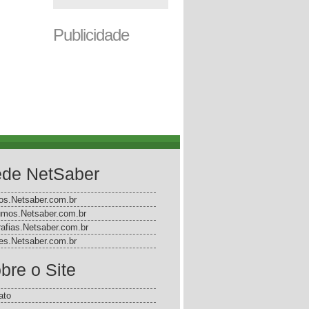
Publicidade
de NetSaber
gos.Netsaber.com.br
mos.Netsaber.com.br
rafias.Netsaber.com.br
s.Netsaber.com.br
bre o Site
ato