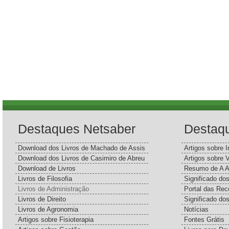
Destaques Netsaber
Destaq
Download dos Livros de Machado de Assis
Artigos sobre I
Download dos Livros de Casimiro de Abreu
Artigos sobre 
Download de Livros
Resumo de A A
Livros de Filosofia
Significado d
Livros de Administração
Portal das Rec
Livros de Direito
Significado do
Livros de Agronomia
Notícias
Artigos sobre Fisioterapia
Fontes Grátis