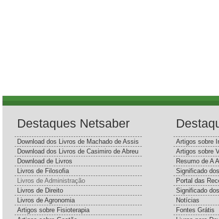
Destaques Netsaber
Destaq
Download dos Livros de Machado de Assis
Artigos sobre I
Download dos Livros de Casimiro de Abreu
Artigos sobre 
Download de Livros
Resumo de A A
Livros de Filosofia
Significado d
Livros de Administração
Portal das Rec
Livros de Direito
Significado do
Livros de Agronomia
Notícias
Artigos sobre Fisioterapia
Fontes Grátis