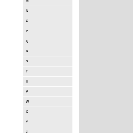
M
N
O
P
Q
R
S
T
U
V
W
X
Y
Z