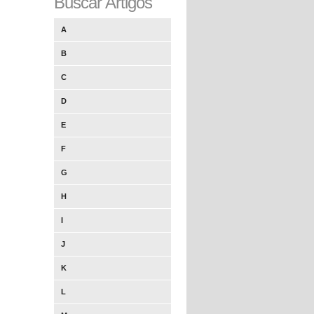
Buscar Artigos
A
B
C
D
E
F
G
H
I
J
K
L