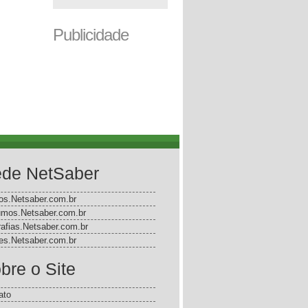
Publicidade
de NetSaber
gos.Netsaber.com.br
mos.Netsaber.com.br
rafias.Netsaber.com.br
s.Netsaber.com.br
bre o Site
ato