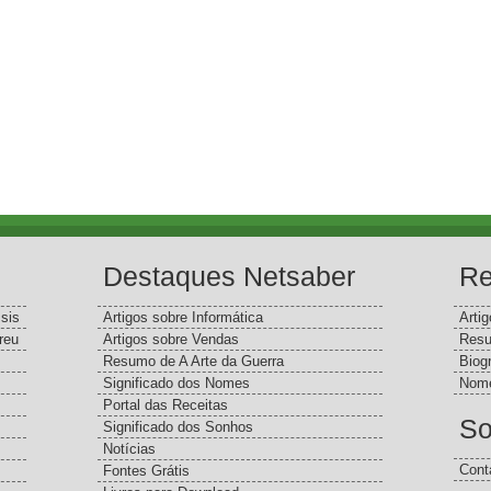
Destaques Netsaber
Re
sis
Artigos sobre Informática
Arti
reu
Artigos sobre Vendas
Resu
Resumo de A Arte da Guerra
Biog
Significado dos Nomes
Nome
Portal das Receitas
So
Significado dos Sonhos
Notícias
Cont
Fontes Grátis