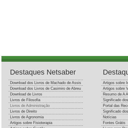
Destaques Netsaber
Destaq
Download dos Livros de Machado de Assis
Artigos sobre I
Download dos Livros de Casimiro de Abreu
Artigos sobre 
Download de Livros
Resumo de A A
Livros de Filosofia
Significado d
Livros de Administração
Portal das Rec
Livros de Direito
Significado do
Livros de Agronomia
Notícias
Artigos sobre Fisioterapia
Fontes Grátis