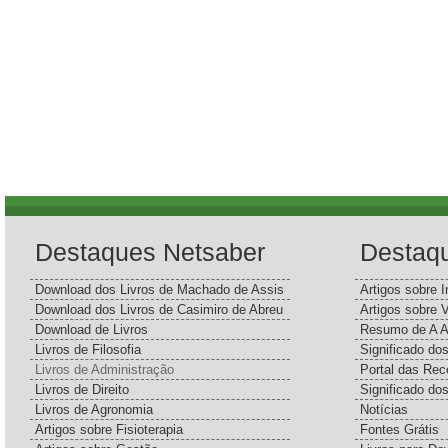
Destaques Netsaber
Destaq
Download dos Livros de Machado de Assis
Artigos sobre I
Download dos Livros de Casimiro de Abreu
Artigos sobre 
Download de Livros
Resumo de A A
Livros de Filosofia
Significado d
Livros de Administração
Portal das Rec
Livros de Direito
Significado do
Livros de Agronomia
Notícias
Artigos sobre Fisioterapia
Fontes Grátis