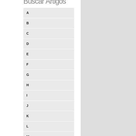
Buscar Artigos
A
B
C
D
E
F
G
H
I
J
K
L