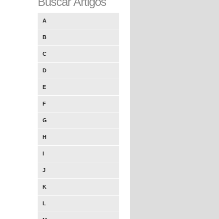
Buscar Artigos
A
B
C
D
E
F
G
H
I
J
K
L