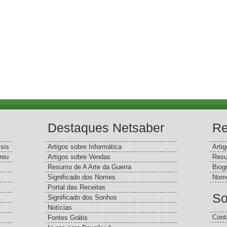
Destaques Netsaber
Re
sis
Artigos sobre Informática
Arti
reu
Artigos sobre Vendas
Resu
Resumo de A Arte da Guerra
Biog
Significado dos Nomes
Nome
Portal das Receitas
So
Significado dos Sonhos
Notícias
Cont
Fontes Grátis