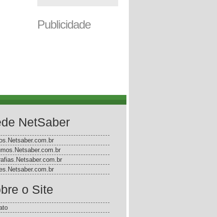
Publicidade
de NetSaber
gos.Netsaber.com.br
mos.Netsaber.com.br
rafias.Netsaber.com.br
s.Netsaber.com.br
bre o Site
ato