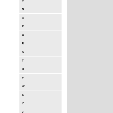
M
N
O
P
Q
R
S
T
U
V
W
X
Y
Z