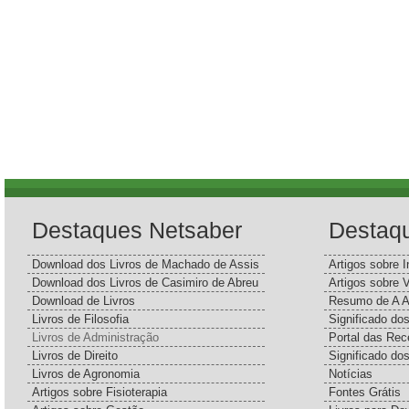
Destaques Netsaber
Destaq
Download dos Livros de Machado de Assis
Artigos sobre I
Download dos Livros de Casimiro de Abreu
Artigos sobre 
Download de Livros
Resumo de A A
Livros de Filosofia
Significado d
Livros de Administração
Portal das Rec
Livros de Direito
Significado do
Livros de Agronomia
Notícias
Artigos sobre Fisioterapia
Fontes Grátis