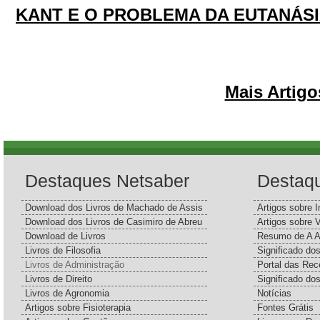
KANT E O PROBLEMA DA EUTANÁS
Mais Artigo
Destaques Netsaber
Destaq
Download dos Livros de Machado de Assis
Artigos sobre I
Download dos Livros de Casimiro de Abreu
Artigos sobre 
Download de Livros
Resumo de A A
Livros de Filosofia
Significado d
Livros de Administração
Portal das Rec
Livros de Direito
Significado do
Livros de Agronomia
Notícias
Artigos sobre Fisioterapia
Fontes Grátis