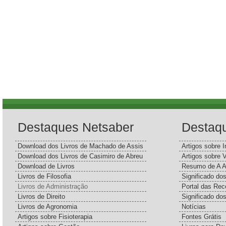
Destaques Netsaber
Destaq
Download dos Livros de Machado de Assis
Artigos sobre I
Download dos Livros de Casimiro de Abreu
Artigos sobre 
Download de Livros
Resumo de A A
Livros de Filosofia
Significado d
Livros de Administração
Portal das Rec
Livros de Direito
Significado do
Livros de Agronomia
Notícias
Artigos sobre Fisioterapia
Fontes Grátis