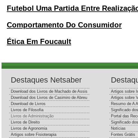
Futebol Uma Partida Entre Realizaçã
Comportamento Do Consumidor
Ética Em Foucault
Destaques Netsaber
Destaq
Download dos Livros de Machado de Assis
Artigos sobre I
Download dos Livros de Casimiro de Abreu
Artigos sobre 
Download de Livros
Resumo de A A
Livros de Filosofia
Significado d
Livros de Administração
Portal das Rec
Livros de Direito
Significado do
Livros de Agronomia
Notícias
Artigos sobre Fisioterapia
Fontes Grátis