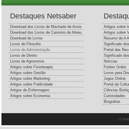
Destaques Netsaber
Destaq
Download dos Livros de Machado de Assis
Artigos sobre I
Download dos Livros de Casimiro de Abreu
Artigos sobre 
Download de Livros
Resumo de A A
Livros de Filosofia
Significado d
Livros de Administração
Portal das Rec
Livros de Direito
Significado do
Livros de Agronomia
Notícias
Artigos sobre Fisioterapia
Fontes Grátis
Artigos sobre Gestão
Livros para Do
Artigos sobre Marketing
Jogos Online
Artigos sobre Publicidade
Portal da Cultu
Artigos de Enfermagem
Ciências Bioló
Artigos sobre Economia
Curiosidades
Biografias
© Net