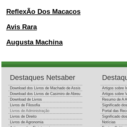
ReflexÃo Dos Macacos
Avis Rara
Augusta Machina
Destaques Netsaber
Destaq
Download dos Livros de Machado de Assis
Artigos sobre I
Download dos Livros de Casimiro de Abreu
Artigos sobre 
Download de Livros
Resumo de A A
Livros de Filosofia
Significado d
Livros de Administração
Portal das Rec
Livros de Direito
Significado do
Livros de Agronomia
Notícias