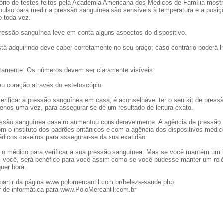
tório de testes feitos pela Academia Americana dos Médicos de Família most
pulso para medir a pressão sanguínea são sensíveis à temperatura e a posiç
o toda vez.
pressão sanguínea leve em conta alguns aspectos do dispositivo.
tá adquirindo deve caber corretamente no seu braço; caso contrário poderá l
rretamente. Os números devem ser claramente visíveis.
eu coração através do estetoscópio.
erificar a pressão sanguínea em casa, é aconselhável ter o seu kit de press
nos uma vez, para assegurar-se de um resultado de leitura exato.
ressão sanguínea caseiro aumentou consideravelmente. A agência de pressão
m o instituto dos padrões britânicos e com a agência dos dispositivos médic
édicos caseiros para assegurar-se da sua exatidão.
r o médico para verificar a sua pressão sanguínea. Mas se você mantém um k
 você, será benéfico para você assim como se você pudesse manter um rel
uer hora.
partir da página www.polomercantil.com.br/beleza-saude.php
 de informática para www.PoloMercantil.com.br