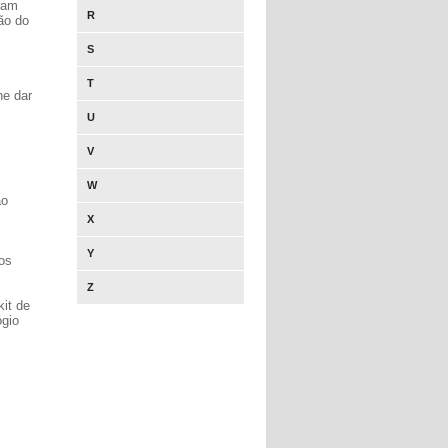
ram
R
ão do
S
T
he dar
U
V
W
ão
X
Y
os
Z
it de
ógio