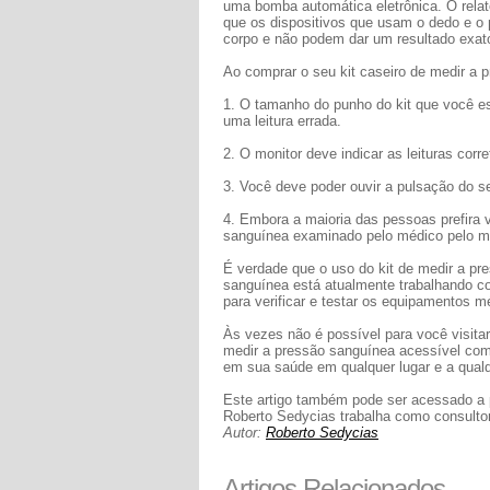
uma bomba automática eletrônica. O rela
que os dispositivos que usam o dedo e o 
corpo e não podem dar um resultado exat
Ao comprar o seu kit caseiro de medir a 
1. O tamanho do punho do kit que você es
uma leitura errada.
2. O monitor deve indicar as leituras co
3. Você deve poder ouvir a pulsação do s
4. Embora a maioria das pessoas prefira v
sanguínea examinado pelo médico pelo me
É verdade que o uso do kit de medir a p
sanguínea está atualmente trabalhando co
para verificar e testar os equipamentos m
Às vezes não é possível para você visita
medir a pressão sanguínea acessível com
em sua saúde em qualquer lugar e a qualq
Este artigo também pode ser acessado a 
Roberto Sedycias trabalha como consultor
Autor:
Roberto Sedycias
Artigos Relacionados