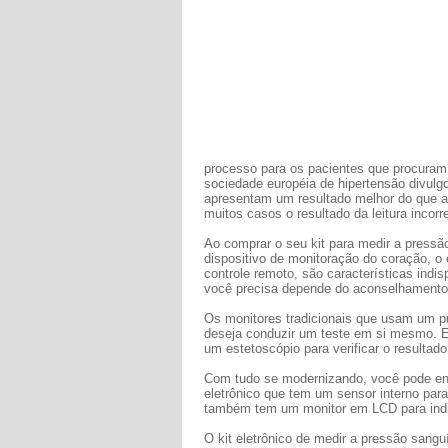
processo para os pacientes que procuram
sociedade européia de hipertensão divul
apresentam um resultado melhor do que aq
muitos casos o resultado da leitura incor
Ao comprar o seu kit para medir a press
dispositivo de monitoração do coração, 
controle remoto, são características indi
você precisa depende do aconselhamento 
Os monitores tradicionais que usam um p
deseja conduzir um teste em si mesmo. E
um estetoscópio para verificar o resultado
Com tudo se modernizando, você pode enc
eletrônico que tem um sensor interno para 
também tem um monitor em LCD para indic
O kit eletrônico de medir a pressão san