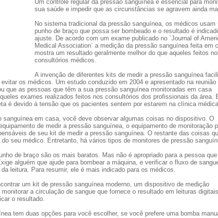
Um controle regular da pressão sanguínea é essencial para moni
sua saúde e impedir que as circunstâncias se agravem ainda ma
No sistema tradicional da pressão sanguínea, os médicos usam
punho de braço que possa ser bombeado e o resultado é indicad
ajuste. De acordo com um exame publicado no `Journal of Amer
Medical Association` a medição da pressão sanguínea feita em 
mostra um resultado geralmente melhor do que aqueles feitos no
consultórios médicos.
A invenção de diferentes kits de medir a pressão sanguínea facil
 evitar os médicos. Um estudo conduzido em 2004 e apresentado na reunião
gou que as pessoas que têm a sua pressão sanguínea monitoradas em casa
ueles exames realizados feitos nos consultórios dos profissionais da área.
reta é devido à tensão que os pacientes sentem por estarem na clínica médica
ão sanguínea em casa, você deve observar algumas coisas no dispositivo. O
o equipamento de medir a pressão sanguínea, o equipamento de monitoração p
spensáveis de seu kit de medir a pressão sanguínea. O restante das coisas q
do seu médico. Entretanto, há vários tipos de monitores de pressão sanguín
unho de braço são os mais baratos. Mas não é apropriado para a pessoa que
xige alguém que ajude para bombear a máquina, e verificar o fluxo de sang
 da leitura. Para resumir, ele é mais indicado para os médicos.
ontrar um kit de pressão sanguínea moderno, um dispositivo de medição
monitorar a circulação de sangue que fornece o resultado em leituras digitais
ar o resultado.
guínea tem duas opções para você escolher, se você prefere uma bomba manu