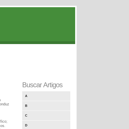
Buscar Artigos
A
a
conduz
B
C
fico;
cos.
D