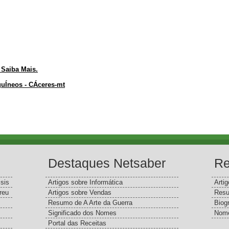
 Saiba Mais.
uÍneos - CÁceres-mt
Destaques Netsaber
Re
sis
Artigos sobre Informática
Arti
reu
Artigos sobre Vendas
Resu
Resumo de A Arte da Guerra
Biog
Significado dos Nomes
Nome
Portal das Receitas