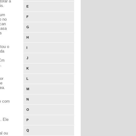
torar a
is.
E
 um
F
o no
ican
G
casa
s
H
itou o
I
 da
J
 Em
.
K
or
L
ue
ea.
M
N
ue com
O
. Ele
P
Q
al ou