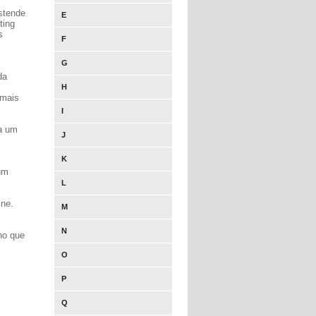
stende
E
ting
s
F
G
da
H
 mais
I
ta um
J
K
um
L
ine.
M
N
ho que
O
P
Q