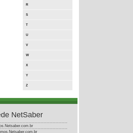
R
S
T
U
V
W
X
Y
Z
de NetSaber
gos.Netsaber.com.br
mos.Netsaber.com.br