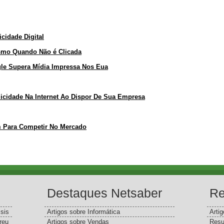
cidade Digital
smo Quando Não é Clicada
gle Supera Mídia Impressa Nos Eua
icidade Na Internet Ao Dispor De Sua Empresa
em Para Competir No Mercado
Destaques Netsaber
Re
sis
Artigos sobre Informática
Arti
reu
Artigos sobre Vendas
Resu