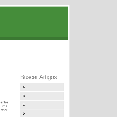
Buscar Artigos
A
B
 entre
C
m uma
retor
D