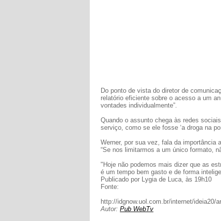
Do ponto de vista do diretor de comunicaç
relatório eficiente sobre o acesso a um a
vontades individualmente”.
Quando o assunto chega às redes sociais
serviço, como se ele fosse ‘a droga na po
Werner, por sua vez, fala da importância 
“Se nos limitarmos a um único formato, n
"Hoje não podemos mais dizer que as est
é um tempo bem gasto e de forma intelig
Publicado por Lygia de Luca, às 19h10
Fonte:
http://idgnow.uol.com.br/internet/ideia20/
Autor:
Pub WebTv