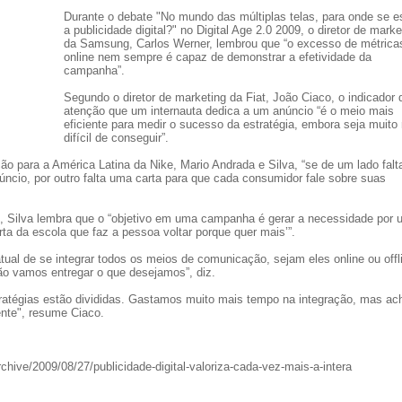
Durante o debate "No mundo das múltiplas telas, para onde se e
a publicidade digital?" no Digital Age 2.0 2009, o diretor de marke
da Samsung, Carlos Werner, lembrou que “o excesso de métrica
online nem sempre é capaz de demonstrar a efetividade da
campanha”.
Segundo o diretor de marketing da Fiat, João Ciaco, o indicador 
atenção que um internauta dedica a um anúncio “é o meio mais
eficiente para medir o sucesso da estratégia, embora seja muito
difícil de conseguir”.
ão para a América Latina da Nike, Mario Andrada e Silva, “se de um lado fal
núncio, por outro falta uma carta para que cada consumidor fale sobre suas
, Silva lembra que o “objetivo em uma campanha é gerar a necessidade por 
rta da escola que faz a pessoa voltar porque quer mais’”.
atual de se integrar todos os meios de comunicação, sejam eles online ou offl
ão vamos entregar o que desejamos”, diz.
ratégias estão divididas. Gastamos muito mais tempo na integração, mas ac
ente", resume Ciaco.
archive/2009/08/27/publicidade-digital-valoriza-cada-vez-mais-a-intera