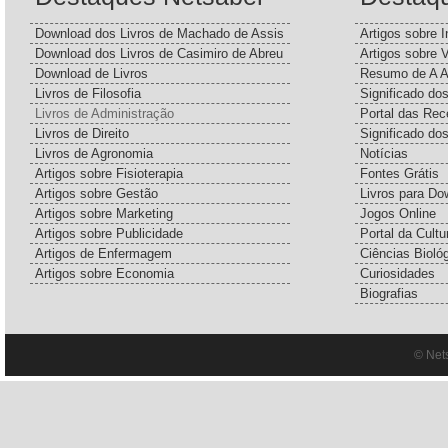
Download dos Livros de Machado de Assis
Artigos sobre I
Download dos Livros de Casimiro de Abreu
Artigos sobre 
Download de Livros
Resumo de A A
Livros de Filosofia
Significado d
Livros de Administração
Portal das Rec
Livros de Direito
Significado do
Livros de Agronomia
Notícias
Artigos sobre Fisioterapia
Fontes Grátis
Artigos sobre Gestão
Livros para Do
Artigos sobre Marketing
Jogos Online
Artigos sobre Publicidade
Portal da Cultu
Artigos de Enfermagem
Ciências Bioló
Artigos sobre Economia
Curiosidades
Biografias
© Net