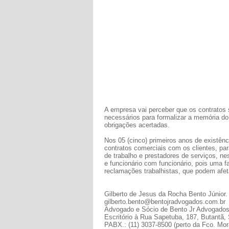
A empresa vai perceber que os contratos 
necessários para formalizar a memória d
obrigações acertadas.
Nos 05 (cinco) primeiros anos de existên
contratos comerciais com os clientes, pa
de trabalho e prestadores de serviços, ne
e funcionário com funcionário, pois uma 
reclamações trabalhistas, que podem afet
Gilberto de Jesus da Rocha Bento Júnior.
gilberto.bento@bentojradvogados.com.br
Advogado e Sócio de Bento Jr Advogado
Escritório à Rua Sapetuba, 187, Butantã,
PABX.: (11) 3037-8500 (perto da Fco. Morat