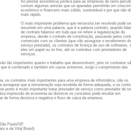
Ao prestar assistência jurídica para as empresas do ramo perce
comum algumas arestas que se aparadas permitirão um crescim
econômico e financeiro mais sólido, sustentável e por que não di
mais rápido.
O mais importante problema que necessita ser resolvido pode se
resumido em uma palavra, que é a palavra contrato, quando fal
de contrato falamos em tudo que se refere à regularização da
empresa, desde o contrato de constituição, passando pelos cont
comerciais com os clientes (que vão assegurar o recebimento d
serviço prestado), os contratos de licença de uso de softwares,
eles em papel ou on line, até os contratos com prestadores de
serviços.
são tão importantes quanto o trabalho que desenvolvem, pois os contratos s
o que é combinado e também em casos extremos, exigir o cumprimento das
cia, os contratos mais importantes para uma empresa de informática, são os
ra assegurar que a remuneração seja recebida de forma adequada, e os contr
ste ponto é muito importante tratar prestador de serviço como prestador de se
falsa impressão de economia ao distorcer os conceitos pode resultar em
ar de forma decisiva e negativa o fluxo de caixa da empresa.
s
 São Paulo/SP.
o e da Vital Brasil).