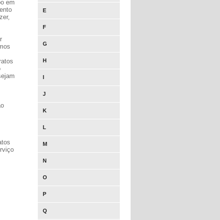
bo em
ento
E
zer,
F
r
G
amos
ratos
H
o
 sejam
I
J
ão
K
L
atos
M
rviço
N
O
P
Q