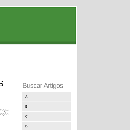
S
Buscar Artigos
A
B
logia
iação
C
D