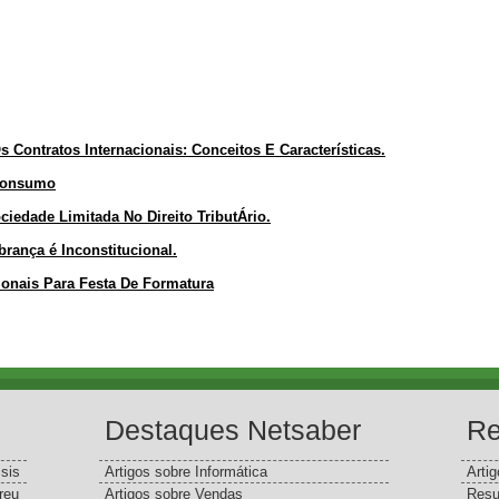
s Contratos Internacionais: Conceitos E Características.
 Consumo
edade Limitada No Direito TributÁrio.
brança é Inconstitucional.
ionais Para Festa De Formatura
Destaques Netsaber
Re
sis
Artigos sobre Informática
Arti
reu
Artigos sobre Vendas
Resu