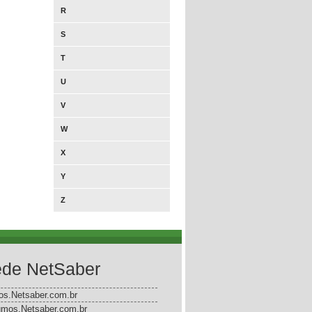
R
S
T
U
V
W
X
Y
Z
de NetSaber
gos.Netsaber.com.br
mos.Netsaber.com.br