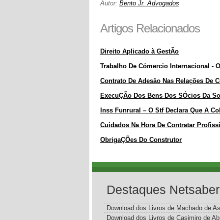
Autor:
Bento Jr. Advogados
Artigos Relacionados
Direito Aplicado à GestÃo
Trabalho De Cómercio Internacional - O
Contrato De Adesão Nas Relações De
ExecuÇÃo Dos Bens Dos SÓcios Da Soci
Inss Funrural – O Stf Declara Que A Co
Cuidados Na Hora De Contratar Profiss
ObrigaÇÕes Do Construtor
Destaques Netsaber
Download dos Livros de Machado de As
Download dos Livros de Casimiro de Ab