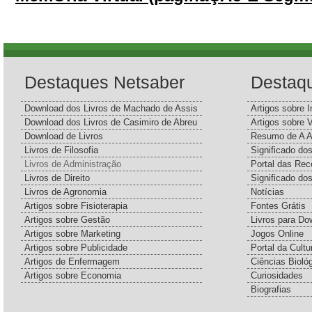
Destaques Netsaber
Destaq
Download dos Livros de Machado de Assis
Artigos sobre I
Download dos Livros de Casimiro de Abreu
Artigos sobre 
Download de Livros
Resumo de A A
Livros de Filosofia
Significado d
Livros de Administração
Portal das Rec
Livros de Direito
Significado do
Livros de Agronomia
Notícias
Artigos sobre Fisioterapia
Fontes Grátis
Artigos sobre Gestão
Livros para Do
Artigos sobre Marketing
Jogos Online
Artigos sobre Publicidade
Portal da Cultu
Artigos de Enfermagem
Ciências Bioló
Artigos sobre Economia
Curiosidades
Biografias