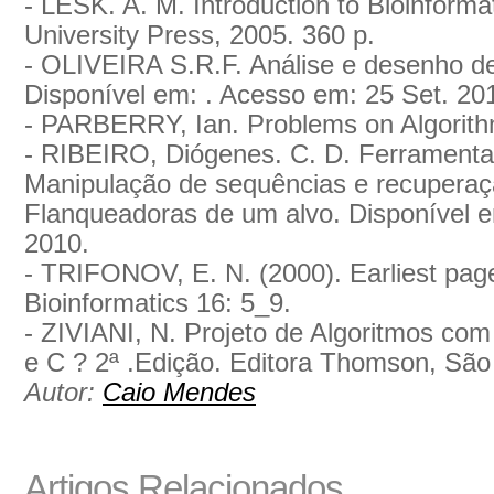
- LESK. A. M. Introduction to Bioinforma
University Press, 2005. 360 p.
- OLIVEIRA S.R.F. Análise e desenho de
Disponível em: . Acesso em: 25 Set. 20
- PARBERRY, Ian. Problems on Algorithm
- RIBEIRO, Diógenes. C. D. Ferramentas
Manipulação de sequências e recuperaç
Flanqueadoras de um alvo. Disponível e
2010.
- TRIFONOV, E. N. (2000). Earliest page
Bioinformatics 16: 5_9.
- ZIVIANI, N. Projeto de Algoritmos c
e C ? 2ª .Edição. Editora Thomson, São
Autor:
Caio Mendes
Artigos Relacionados