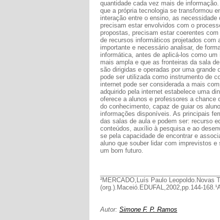
quantidade cada vez mais de informação. 
que a própria tecnologia se transformou 
interação entre o ensino, as necessidade 
precisam estar envolvidos com o processo
propostas, precisam estar coerentes com 
de recursos informáticos projetados com 
importante e necessário analisar, de for
informática, antes de aplicá-los como um 
mais ampla e que as fronteiras da sala de
são dirigidas e operadas por uma grande 
pode ser utilizada como instrumento de 
internet pode ser considerada a mais co
adquirido pela internet estabelece uma di
oferece a alunos e professores a chance d
do conhecimento, capaz de guiar os alunos
informações disponíveis. As principais f
das salas de aula e podem ser: recurso e
conteúdos, auxílio à pesquisa e ao desenv
se pela capacidade de encontrar e associ
aluno que souber lidar com imprevistos e 
um bom futuro.
__________________________________
²MERCADO,Luís Paulo Leopoldo.Novas Tec
(org.).Maceió.EDUFAL,2002,pp.144-168.¹
Autor:
Simone F. P. Ramos