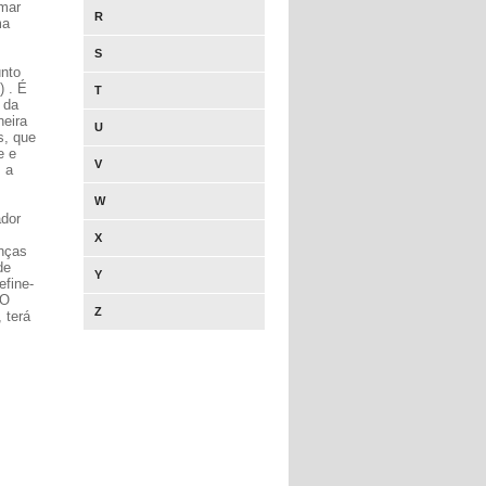
rmar
R
ma
S
unto
) . É
T
 da
neira
U
s, que
e e
V
 a
W
ador
X
anças
de
Y
efine-
 O
Z
 terá