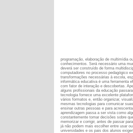
programação, elaboração de multimídia ou
conhecimentos. Será necessário uma mudan
deverá ser construído de forma multidiscip
computadores no processo pedagógico exig
transformações necessárias à escola, es
informática educativa é uma ferramenta ef
com fator de interação e descobertas. Ape
alguns profissionais da educação passar
tecnologia fornece uma excelente platafo
vários formatos e, então organizar, visual
mesmas tecnologias para comunicar suas id
ensinar outras pessoas e para acrescent
aprendizagem passa a ser vista como algo
constantemente tomar decisões sobre que as
memorizar e corrigir, antes de passar par
já não podem mais escolher entre usar ou
universidades e os pais dos alunos exige