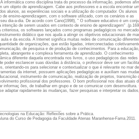
A informática como disciplina trata do processo da informação, podemos afi
em um objeto de aprendizagem. Cabe aos professores e a escola encontrar u
dos alunos, as experiências sociais e a utilização do computador. Os alunos
 de ensino-aprendizagem, com o software utilizado, com os cenários e as
seu dia-a-dia. De acordo com Cano(1998), " O software educativo é um conj
a intenção de serem usados em contexto de ensino de aprendizagem" .(p.169
ma criteriosa, os softwares lançados como programas pedagógicos no mercado
instrumento didático que nos ajuda a atingir os objetivos educacionais de ma
 aula e da escola. A Internet significa muitas redes de comunicação diferente
quantidade de organizações, que estão ligadas, interconectadas coletivament
comunicação, de pesquisa e de produção de conhecimentos. Para a educação,
mpleta, abrangente e complexa ferramenta de aprendizado. O conhecimento
nâmica diferente daquela encontrada nos livros, o uso pedagógicos das redes
e poder esclarecer suas dúvidas à distância, o professor deve ser um facilit
, orientando-os para selecionar e contextualizar o que é relevante no mar de
erramentas da internet, possuem aplicações pedagógicas e auxiliam nas mud
ducacional, instrumento de comunicação, realização de projetos, transmição 
olvimento profissional dos professores. O bom profissional nos dias atuais d
ar informaç ões, de trabalhar em grupo e de se comunicar com desenvoltura.
se adaptar rapidamente às mudanças, fazer pesquisas e interpretar os dados,
_____________________________
nologias na Educação: Reflexões sobre a Prática.
Aluna do Curso de Pedagogia da Faculdade Atenas Maranhense-Fama.2011.