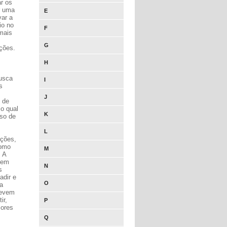
ar os
r uma
E
var a
io no
F
mais
G
ções.
H
busca
I
s
J
 de
o qual
K
uso de
L
ações,
como
M
 A
 em
N
s
adir e
O
a
devem
ir,
P
sores
Q