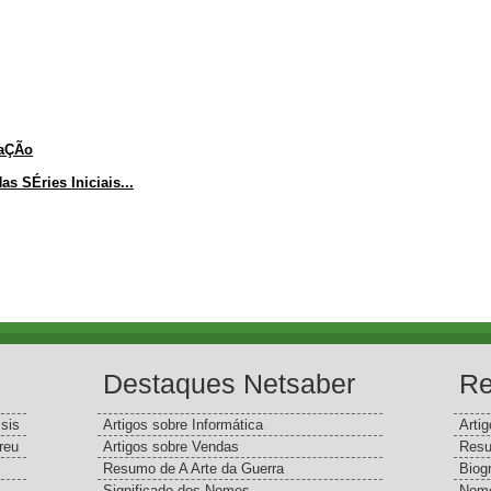
caÇÃo
s SÉries Iniciais...
Destaques Netsaber
Re
sis
Artigos sobre Informática
Arti
reu
Artigos sobre Vendas
Resu
Resumo de A Arte da Guerra
Biog
Significado dos Nomes
Nome