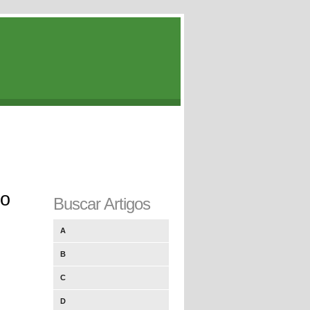
ão
Buscar Artigos
A
B
C
D