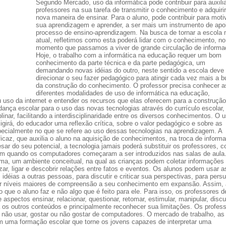
Segundo Mercado, uso da informática pode contribuir para auxili
professores na sua tarefa de transmitir o conhecimento e adquiri
nova maneira de ensinar. Para o aluno, pode contribuir para moti
sua aprendizagem e aprender, a ser mais um instrumento de apo
processo de ensino-aprendizagem. Na busca de tornar a escola 
atual, refletimos como esta poderá lidar com o conhecimento, no
momento que passamos a viver de grande circulação de informa
Hoje, o trabalho com a informática na educação requer um bom
conhecimento da parte técnica e da parte pedagógica, um
demandando novas idéias do outro, neste sentido a escola deve
direcionar o seu fazer pedagógico para atingir cada vez mais a 
da construção do conhecimento. O professor precisa conhecer a
diferentes modalidades de uso de informática na educação,
 uso da internet e entender os recursos que elas oferecem para a construção
ça escolar para o uso das novas tecnologias através do currículo escolar, 
linar, facilitando a interdisciplinaridade entre os diversos conhecimentos. O 
irá, do educador uma reflexão crítica, sobre o valor pedagógico e sobre as
pecialmente no que se refere ao uso dessas tecnologias na aprendizagem. A
icaz, que auxilia o aluno na aquisição de conhecimentos, na troca de inform
sar do seu potencial, a tecnologia jamais poderá substituir os professores, 
am quando os computadores começaram a ser introduzidos nas salas de aula.
rma, um ambiente conceitual, na qual as crianças podem coletar informações
izar, ligar e descobrir relações entre fatos e eventos. Os alunos podem usar a
éias a outras pessoas, para discutir e criticar sua perspectivas, para persu
ar níveis maiores de compreensão a seu conhecimento em expansão. Assim, 
 que o aluno faz e não algo que é feito para ele. Para isso, os professores 
pectos ensinar, relacionar, questionar, retomar, estimular, manipular, discut
a os outros conteúdos e principalmente reconhecer sua limitações. Os profes
 não usar, gostar ou não gostar de computadores. O mercado de trabalho, as
m uma formação escolar que torne os jovens capazes de interpretar uma