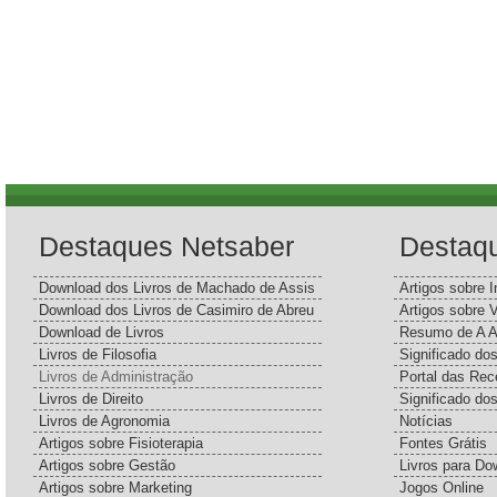
Destaques Netsaber
Destaq
Download dos Livros de Machado de Assis
Artigos sobre I
Download dos Livros de Casimiro de Abreu
Artigos sobre 
Download de Livros
Resumo de A A
Livros de Filosofia
Significado d
Livros de Administração
Portal das Rec
Livros de Direito
Significado do
Livros de Agronomia
Notícias
Artigos sobre Fisioterapia
Fontes Grátis
Artigos sobre Gestão
Livros para Do
Artigos sobre Marketing
Jogos Online