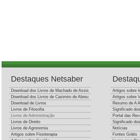
Destaques Netsaber
Destaq
Download dos Livros de Machado de Assis
Artigos sobre I
Download dos Livros de Casimiro de Abreu
Artigos sobre 
Download de Livros
Resumo de A A
Livros de Filosofia
Significado d
Livros de Administração
Portal das Rec
Livros de Direito
Significado do
Livros de Agronomia
Notícias
Artigos sobre Fisioterapia
Fontes Grátis