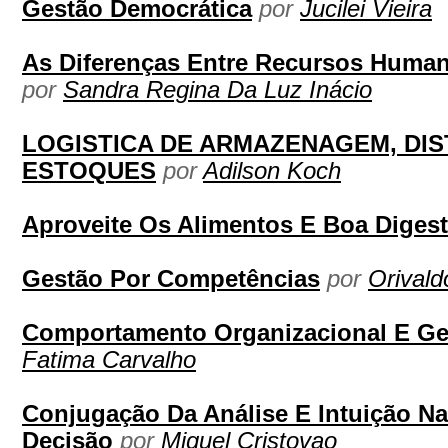
Gestão Democrática
por
Jucilei Vieira
As Diferenças Entre Recursos Huma
por
Sandra Regina Da Luz Inácio
LOGISTICA DE ARMAZENAGEM, DIS
ESTOQUES
por
Adilson Koch
Aproveite Os Alimentos E Boa Diges
Gestão Por Competências
por
Orival
Comportamento Organizacional E G
Fatima Carvalho
Conjugação Da Análise E Intuição N
Decisão
por
Miguel Cristovao