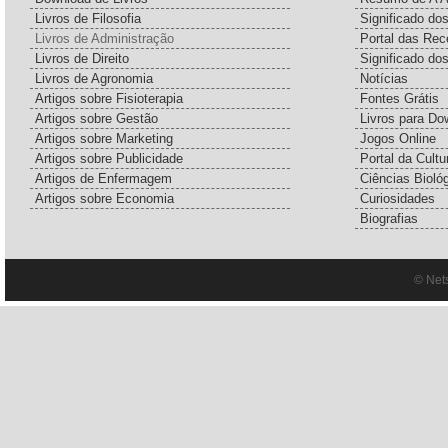
Livros de Filosofia
Significado d
Livros de Administração
Portal das Rec
Livros de Direito
Significado do
Livros de Agronomia
Notícias
Artigos sobre Fisioterapia
Fontes Grátis
Artigos sobre Gestão
Livros para Do
Artigos sobre Marketing
Jogos Online
Artigos sobre Publicidade
Portal da Cultu
Artigos de Enfermagem
Ciências Bioló
Artigos sobre Economia
Curiosidades
Biografias
© Net