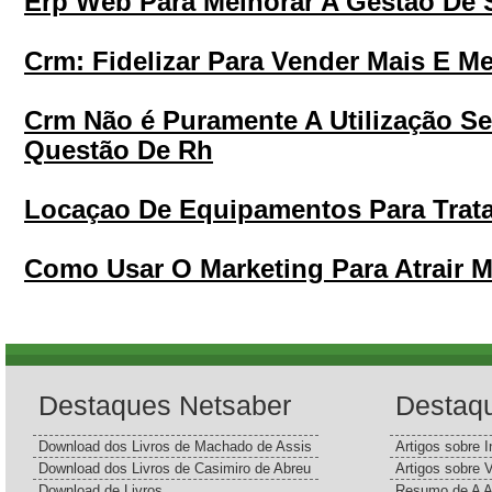
Erp Web Para Melhorar A Gestão De 
Crm: Fidelizar Para Vender Mais E M
Crm Não é Puramente A Utilização S
Questão De Rh
Locaçao De Equipamentos Para Trata
Como Usar O Marketing Para Atrair M
Destaques Netsaber
Destaq
Download dos Livros de Machado de Assis
Artigos sobre I
Download dos Livros de Casimiro de Abreu
Artigos sobre 
Download de Livros
Resumo de A A