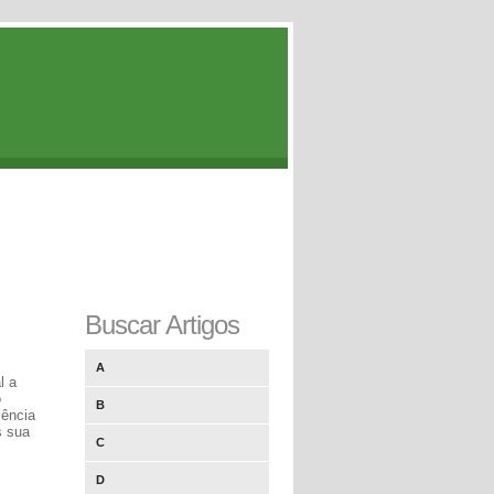
Buscar Artigos
A
l a
o
B
iência
s sua
C
D