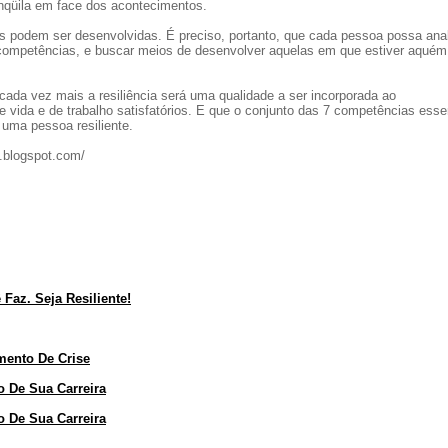
nqüila em face dos acontecimentos.
es podem ser desenvolvidas. É preciso, portanto, que cada pessoa possa anal
 competências, e buscar meios de desenvolver aquelas em que estiver aquém
ada vez mais a resiliência será uma qualidade a ser incorporada ao
ida e de trabalho satisfatórios. E que o conjunto das 7 competências esse
 uma pessoa resiliente.
l.blogspot.com/
az. Seja Resiliente!
ento De Crise
o De Sua Carreira
o De Sua Carreira