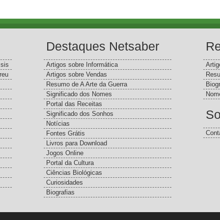
Destaques Netsaber
Re
sis
Artigos sobre Informática
Arti
reu
Artigos sobre Vendas
Resu
Resumo de A Arte da Guerra
Biog
Significado dos Nomes
Nome
Portal das Receitas
So
Significado dos Sonhos
Notícias
Cont
Fontes Grátis
Livros para Download
Jogos Online
Portal da Cultura
Ciências Biológicas
Curiosidades
Biografias