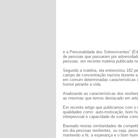
e a Personalidade dos Sobreviventes” (Ed
de pessoas que passaram por adversidade
pessoas, em recente matéria publicada na
Segundo a matéria, ela entrevistou 182 p
campo de concentração nazista durante a
em comum determinadas características e h
humor perante a vida.
Analisando as características dos resilie
as mesmas que temos destacado em artigos
Em recente artigo que publicamos com o 
qualidades como: auto-motivação, bom hum
interpessoal e capacidade de sonhar como
Baseado nestas similaridades de competê
em dia pessoas resilientes, ou seja, pe
mantendo a fé, a esperança e o bom hum