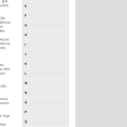
, que
ações,
E
F
ção,
lência
G
or
des.
H
lançou
liência
I
ento
J
K
es,
as têm
 bom
L
M
 são
N
vemos
O
amento
P
m hoje
Q
empo