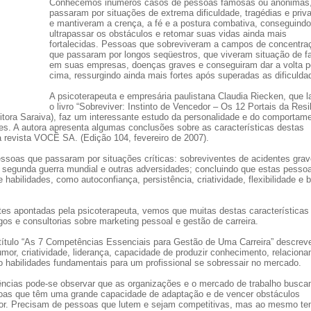
Conhecemos inúmeros casos de pessoas famosas ou anônimas
passaram por situações de extrema dificuldade, tragédias e priv
e mantiveram a crença, a fé e a postura combativa, conseguindo
ultrapassar os obstáculos e retomar suas vidas ainda mais
fortalecidas. Pessoas que sobreviveram a campos de concentra
que passaram por longos seqüestros, que viveram situação de fa
em suas empresas, doenças graves e conseguiram dar a volta p
cima, ressurgindo ainda mais fortes após superadas as dificulda
A psicoterapeuta e empresária paulistana Claudia Riecken, que 
o livro “Sobreviver: Instinto de Vencedor – Os 12 Portais da Resi
itora Saraiva), faz um interessante estudo da personalidade e do comportam
s. A autora apresenta algumas conclusões sobre as características destas
 revista VOCÊ SA. (Edição 104, fevereiro de 2007).
essoas que passaram por situações críticas: sobreviventes de acidentes grav
 segunda guerra mundial e outras adversidades; concluindo que estas pesso
abilidades, como autoconfiança, persistência, criatividade, flexibilidade e
ntes apontadas pela psicoterapeuta, vemos que muitas destas características
 e consultorias sobre marketing pessoal e gestão de carreira.
título “As 7 Competências Essenciais para Gestão de Uma Carreira” descre
or, criatividade, liderança, capacidade de produzir conhecimento, relacion
 habilidades fundamentais para um profissional se sobressair no mercado.
ncias pode-se observar que as organizações e o mercado de trabalho busca
ssoas que têm uma grande capacidade de adaptação e de vencer obstáculos
or. Precisam de pessoas que lutem e sejam competitivas, mas ao mesmo t