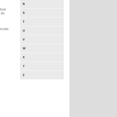
R
isar
 do
S
T
nciais
U
V
W
X
Y
Z