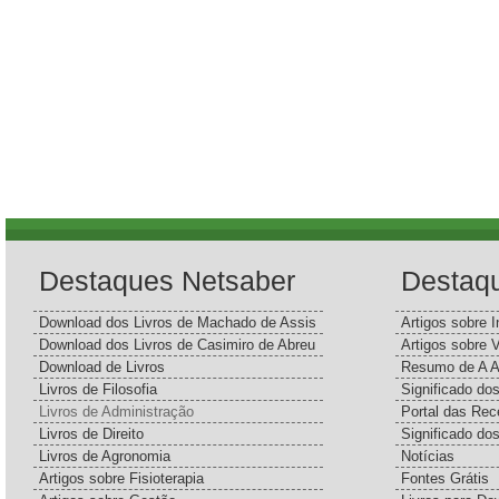
Destaques Netsaber
Destaq
Download dos Livros de Machado de Assis
Artigos sobre I
Download dos Livros de Casimiro de Abreu
Artigos sobre 
Download de Livros
Resumo de A A
Livros de Filosofia
Significado d
Livros de Administração
Portal das Rec
Livros de Direito
Significado do
Livros de Agronomia
Notícias
Artigos sobre Fisioterapia
Fontes Grátis