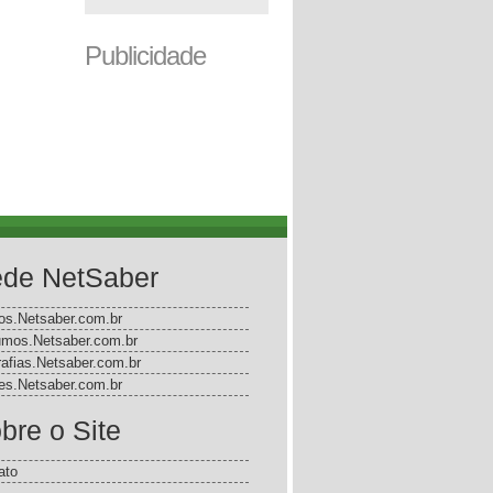
Publicidade
de NetSaber
gos.Netsaber.com.br
mos.Netsaber.com.br
rafias.Netsaber.com.br
s.Netsaber.com.br
bre o Site
ato