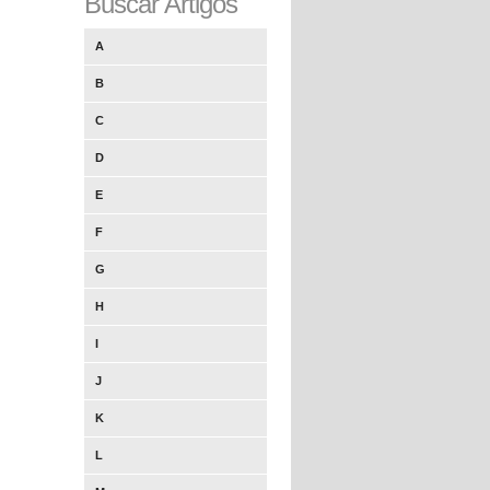
Buscar Artigos
A
B
C
D
E
F
G
H
I
J
K
L