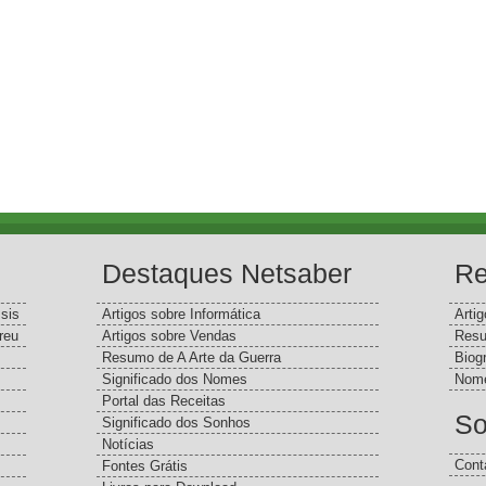
Destaques Netsaber
Re
sis
Artigos sobre Informática
Arti
reu
Artigos sobre Vendas
Resu
Resumo de A Arte da Guerra
Biog
Significado dos Nomes
Nome
Portal das Receitas
So
Significado dos Sonhos
Notícias
Cont
Fontes Grátis