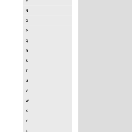
M
N
O
P
Q
R
S
T
U
V
W
X
Y
Z