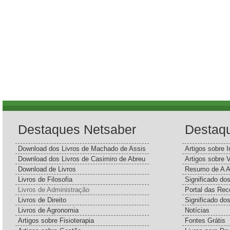
Destaques Netsaber
Destaq
Download dos Livros de Machado de Assis
Artigos sobre I
Download dos Livros de Casimiro de Abreu
Artigos sobre 
Download de Livros
Resumo de A A
Livros de Filosofia
Significado d
Livros de Administração
Portal das Rec
Livros de Direito
Significado do
Livros de Agronomia
Notícias
Artigos sobre Fisioterapia
Fontes Grátis