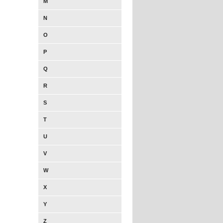
M
N
O
P
Q
R
S
T
U
V
W
X
Y
Z