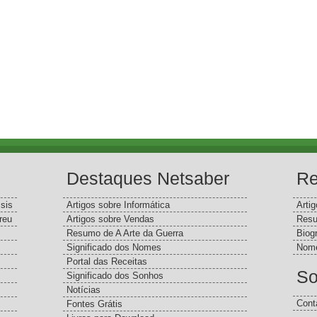
Destaques Netsaber
Re
sis
Artigos sobre Informática
Arti
reu
Artigos sobre Vendas
Resu
Resumo de A Arte da Guerra
Biog
Significado dos Nomes
Nome
Portal das Receitas
So
Significado dos Sonhos
Notícias
Cont
Fontes Grátis