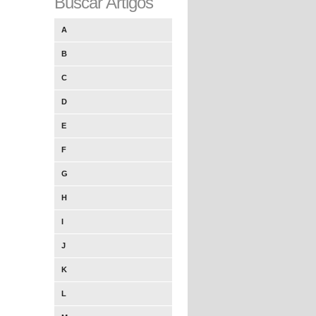
Buscar Artigos
A
B
C
D
E
F
G
H
I
J
K
L