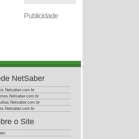
Publicidade
de NetSaber
gos.Netsaber.com.br
mos.Netsaber.com.br
rafias.Netsaber.com.br
s.Netsaber.com.br
bre o Site
ato