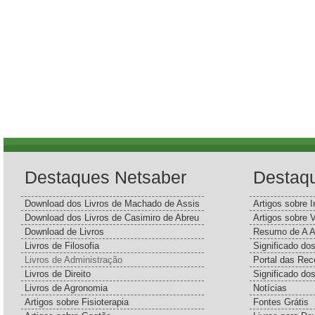
Destaques Netsaber
Destaq
Download dos Livros de Machado de Assis
Artigos sobre I
Download dos Livros de Casimiro de Abreu
Artigos sobre 
Download de Livros
Resumo de A A
Livros de Filosofia
Significado d
Livros de Administração
Portal das Rec
Livros de Direito
Significado do
Livros de Agronomia
Notícias
Artigos sobre Fisioterapia
Fontes Grátis