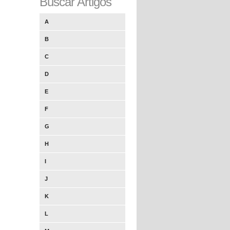
Buscar Artigos
A
B
C
D
E
F
G
H
I
J
K
L