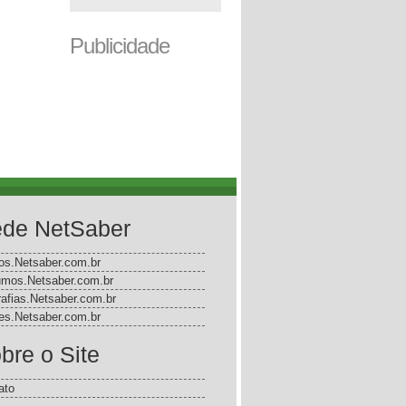
Publicidade
de NetSaber
gos.Netsaber.com.br
mos.Netsaber.com.br
rafias.Netsaber.com.br
s.Netsaber.com.br
bre o Site
ato