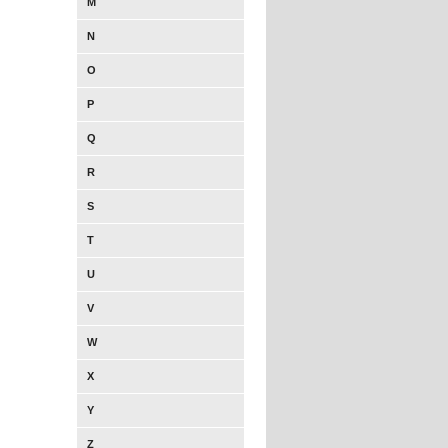
M
N
O
P
Q
R
S
T
U
V
W
X
Y
Z