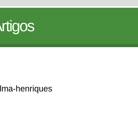
rtigos
elma-henriques