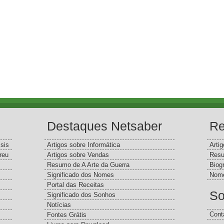
Destaques Netsaber
Re
sis
Artigos sobre Informática
Arti
reu
Artigos sobre Vendas
Resu
Resumo de A Arte da Guerra
Biog
Significado dos Nomes
Nome
Portal das Receitas
So
Significado dos Sonhos
Notícias
Cont
Fontes Grátis