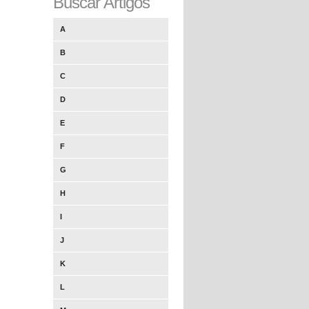
Buscar Artigos
A
B
C
D
E
F
G
H
I
J
K
L