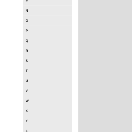
M
N
O
P
Q
R
S
T
U
V
W
X
Y
Z