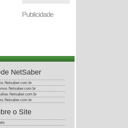
Publicidade
de NetSaber
gos.Netsaber.com.br
mos.Netsaber.com.br
rafias.Netsaber.com.br
s.Netsaber.com.br
bre o Site
ato