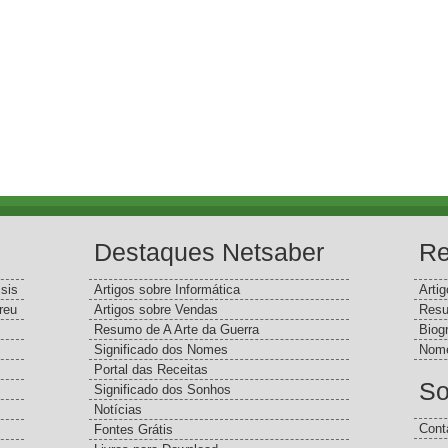
Destaques Netsaber
Re
sis
Artigos sobre Informática
Arti
reu
Artigos sobre Vendas
Resu
Resumo de A Arte da Guerra
Biog
Significado dos Nomes
Nome
Portal das Receitas
So
Significado dos Sonhos
Notícias
Cont
Fontes Grátis