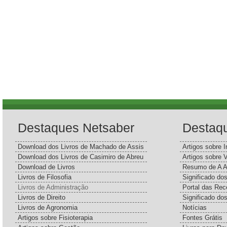
Destaques Netsaber
Destaq
Download dos Livros de Machado de Assis
Artigos sobre I
Download dos Livros de Casimiro de Abreu
Artigos sobre 
Download de Livros
Resumo de A A
Livros de Filosofia
Significado d
Livros de Administração
Portal das Rec
Livros de Direito
Significado do
Livros de Agronomia
Notícias
Artigos sobre Fisioterapia
Fontes Grátis