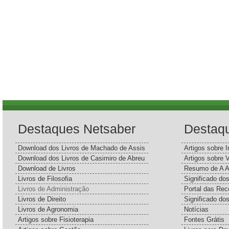
Destaques Netsaber
Destaq
Download dos Livros de Machado de Assis
Artigos sobre I
Download dos Livros de Casimiro de Abreu
Artigos sobre 
Download de Livros
Resumo de A A
Livros de Filosofia
Significado d
Livros de Administração
Portal das Rec
Livros de Direito
Significado do
Livros de Agronomia
Notícias
Artigos sobre Fisioterapia
Fontes Grátis