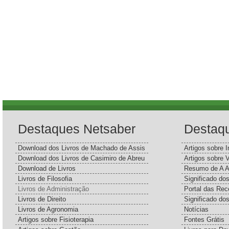
Destaques Netsaber
Destaq
Download dos Livros de Machado de Assis
Artigos sobre I
Download dos Livros de Casimiro de Abreu
Artigos sobre 
Download de Livros
Resumo de A A
Livros de Filosofia
Significado d
Livros de Administração
Portal das Rec
Livros de Direito
Significado do
Livros de Agronomia
Notícias
Artigos sobre Fisioterapia
Fontes Grátis