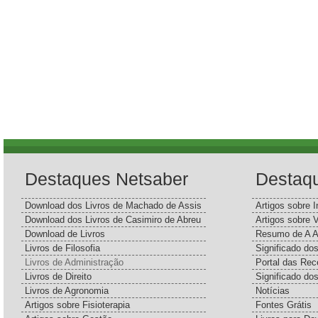
Destaques Netsaber
Destaq
Download dos Livros de Machado de Assis
Artigos sobre I
Download dos Livros de Casimiro de Abreu
Artigos sobre 
Download de Livros
Resumo de A A
Livros de Filosofia
Significado d
Livros de Administração
Portal das Rec
Livros de Direito
Significado do
Livros de Agronomia
Notícias
Artigos sobre Fisioterapia
Fontes Grátis