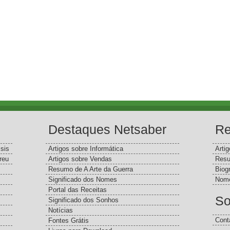
Destaques Netsaber
Re
sis
Artigos sobre Informática
Arti
reu
Artigos sobre Vendas
Resu
Resumo de A Arte da Guerra
Biog
Significado dos Nomes
Nome
Portal das Receitas
So
Significado dos Sonhos
Notícias
Cont
Fontes Grátis