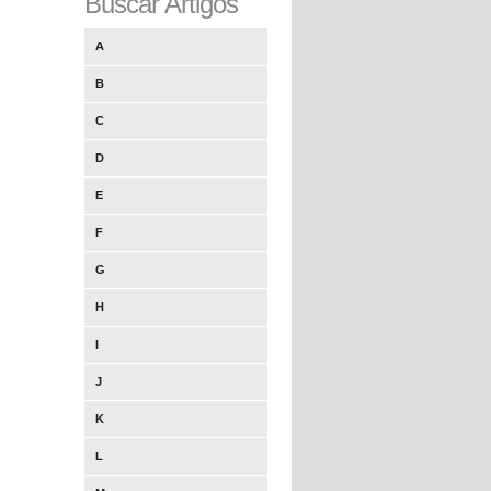
Buscar Artigos
A
B
C
D
E
F
G
H
I
J
K
L