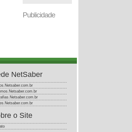
Publicidade
de NetSaber
gos.Netsaber.com.br
mos.Netsaber.com.br
rafias.Netsaber.com.br
s.Netsaber.com.br
bre o Site
ato