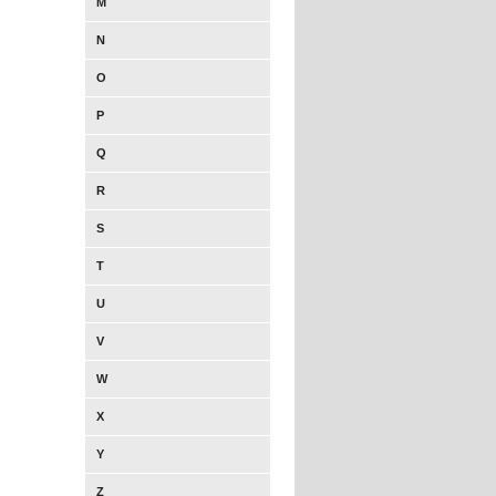
M
N
O
P
Q
R
S
T
U
V
W
X
Y
Z