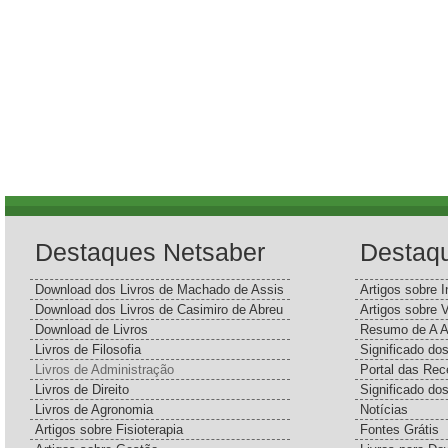
Destaques Netsaber
Destaq
Download dos Livros de Machado de Assis
Artigos sobre I
Download dos Livros de Casimiro de Abreu
Artigos sobre 
Download de Livros
Resumo de A A
Livros de Filosofia
Significado d
Livros de Administração
Portal das Rec
Livros de Direito
Significado do
Livros de Agronomia
Notícias
Artigos sobre Fisioterapia
Fontes Grátis