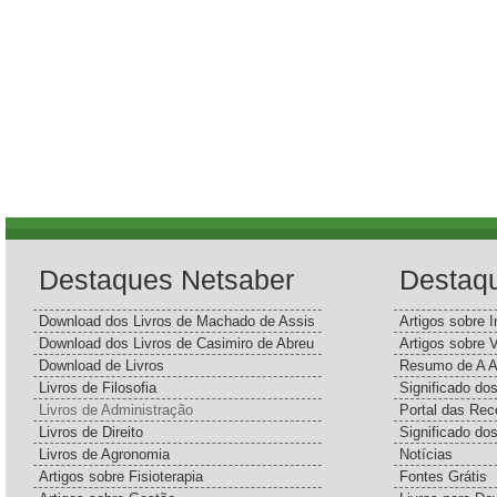
Destaques Netsaber
Destaq
Download dos Livros de Machado de Assis
Artigos sobre I
Download dos Livros de Casimiro de Abreu
Artigos sobre 
Download de Livros
Resumo de A A
Livros de Filosofia
Significado d
Livros de Administração
Portal das Rec
Livros de Direito
Significado do
Livros de Agronomia
Notícias
Artigos sobre Fisioterapia
Fontes Grátis