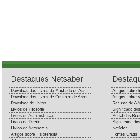
Destaques Netsaber
Destaq
Download dos Livros de Machado de Assis
Artigos sobre I
Download dos Livros de Casimiro de Abreu
Artigos sobre 
Download de Livros
Resumo de A A
Livros de Filosofia
Significado d
Livros de Administração
Portal das Rec
Livros de Direito
Significado do
Livros de Agronomia
Notícias
Artigos sobre Fisioterapia
Fontes Grátis