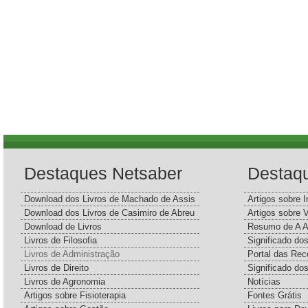
Destaques Netsaber
Destaq
Download dos Livros de Machado de Assis
Artigos sobre I
Download dos Livros de Casimiro de Abreu
Artigos sobre 
Download de Livros
Resumo de A A
Livros de Filosofia
Significado d
Livros de Administração
Portal das Rec
Livros de Direito
Significado do
Livros de Agronomia
Notícias
Artigos sobre Fisioterapia
Fontes Grátis