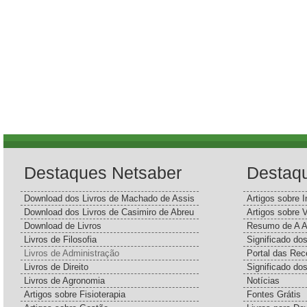
Destaques Netsaber
Destaq
Download dos Livros de Machado de Assis
Artigos sobre I
Download dos Livros de Casimiro de Abreu
Artigos sobre 
Download de Livros
Resumo de A A
Livros de Filosofia
Significado d
Livros de Administração
Portal das Rec
Livros de Direito
Significado do
Livros de Agronomia
Notícias
Artigos sobre Fisioterapia
Fontes Grátis