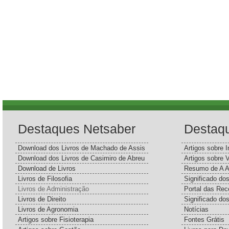
Destaques Netsaber
Destaq
Download dos Livros de Machado de Assis
Artigos sobre I
Download dos Livros de Casimiro de Abreu
Artigos sobre 
Download de Livros
Resumo de A A
Livros de Filosofia
Significado d
Livros de Administração
Portal das Rec
Livros de Direito
Significado do
Livros de Agronomia
Notícias
Artigos sobre Fisioterapia
Fontes Grátis