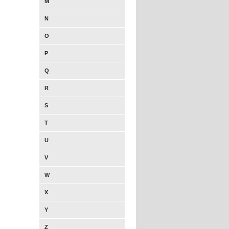
M
N
O
P
Q
R
S
T
U
V
W
X
Y
Z