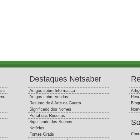
Destaques Netsaber
Re
sis
Artigos sobre Informática
Arti
reu
Artigos sobre Vendas
Resu
Resumo de A Arte da Guerra
Biog
Significado dos Nomes
Nome
Portal das Receitas
So
Significado dos Sonhos
Notícias
Cont
Fontes Grátis