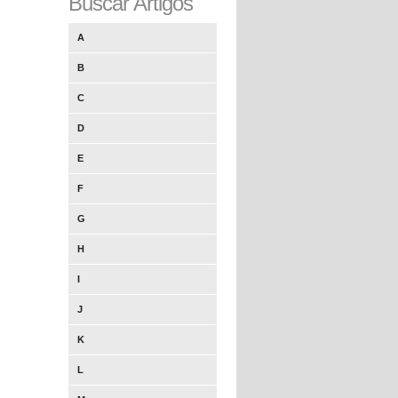
Buscar Artigos
A
B
C
D
E
F
G
H
I
J
K
L