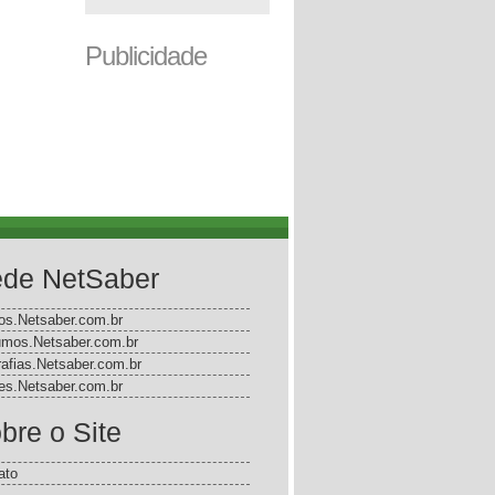
Publicidade
de NetSaber
gos.Netsaber.com.br
mos.Netsaber.com.br
rafias.Netsaber.com.br
s.Netsaber.com.br
bre o Site
ato