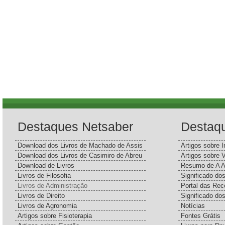
Destaques Netsaber
Destaq
Download dos Livros de Machado de Assis
Artigos sobre I
Download dos Livros de Casimiro de Abreu
Artigos sobre 
Download de Livros
Resumo de A A
Livros de Filosofia
Significado d
Livros de Administração
Portal das Rec
Livros de Direito
Significado do
Livros de Agronomia
Notícias
Artigos sobre Fisioterapia
Fontes Grátis