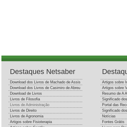
Destaques Netsaber
Destaq
Download dos Livros de Machado de Assis
Artigos sobre I
Download dos Livros de Casimiro de Abreu
Artigos sobre 
Download de Livros
Resumo de A A
Livros de Filosofia
Significado d
Livros de Administração
Portal das Rec
Livros de Direito
Significado do
Livros de Agronomia
Notícias
Artigos sobre Fisioterapia
Fontes Grátis