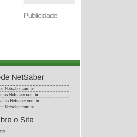
Publicidade
de NetSaber
gos.Netsaber.com.br
mos.Netsaber.com.br
rafias.Netsaber.com.br
s.Netsaber.com.br
bre o Site
ato