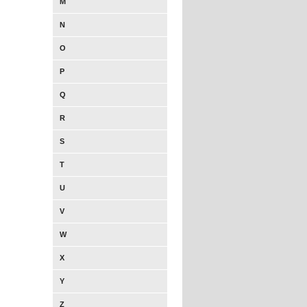
M
N
O
P
Q
R
S
T
U
V
W
X
Y
Z