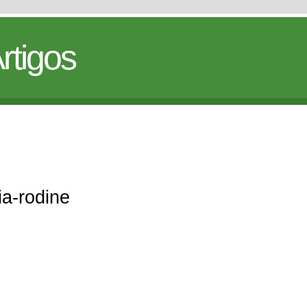
rtigos
lia-rodine