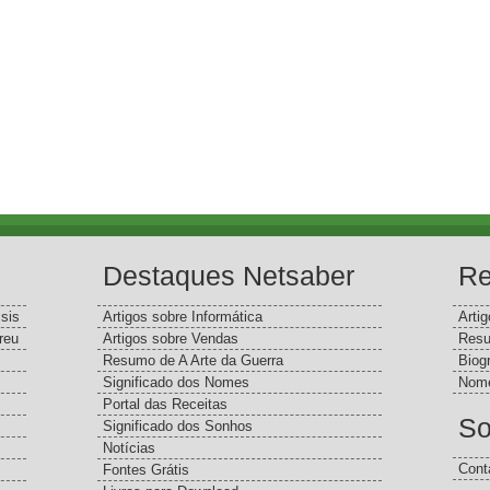
Destaques Netsaber
Re
sis
Artigos sobre Informática
Arti
reu
Artigos sobre Vendas
Resu
Resumo de A Arte da Guerra
Biog
Significado dos Nomes
Nome
Portal das Receitas
So
Significado dos Sonhos
Notícias
Cont
Fontes Grátis