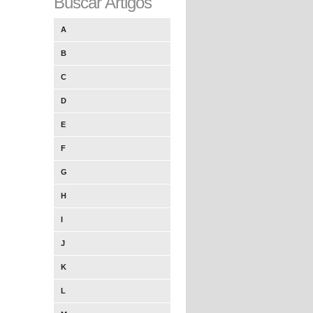
Buscar Artigos
A
B
C
D
E
F
G
H
I
J
K
L